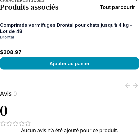
CARACTÉRISTIQUES
Produits associés
Tout parcourir
Comprimés vermifuges Drontal pour chats jusqu’à 4 kg -
Lot de 48
Drontal
$208.97
Ajouter au panier
View product
Avis
0
0
Aucun avis n’a été ajouté pour ce produit.