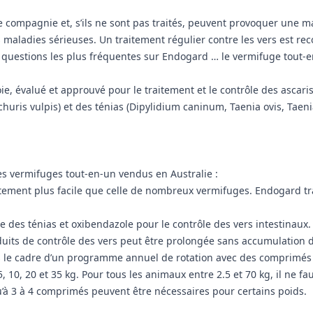
e compagnie et, s’ils ne sont pas traités, peuvent provoquer une m
 maladies sérieuses. Un traitement régulier contre les vers est re
x questions les plus fréquentes sur Endogard … le vermifuge tout-
 évalué et approuvé pour le traitement et le contrôle des ascaris 
huris vulpis) et des ténias (Dipylidium caninum, Taenia ovis, Taeni
es vermifuges tout-en-un vendus en Australie :
ement plus facile que celle de nombreux vermifuges. Endogard tr
 des ténias et oxibendazole pour le contrôle des vers intestinaux. I
duits de contrôle des vers peut être prolongée sans accumulation de
 le cadre d’un programme annuel de rotation avec des comprimés 
 10, 20 et 35 kg. Pour tous les animaux entre 2.5 et 70 kg, il ne
u’à 3 à 4 comprimés peuvent être nécessaires pour certains poids.