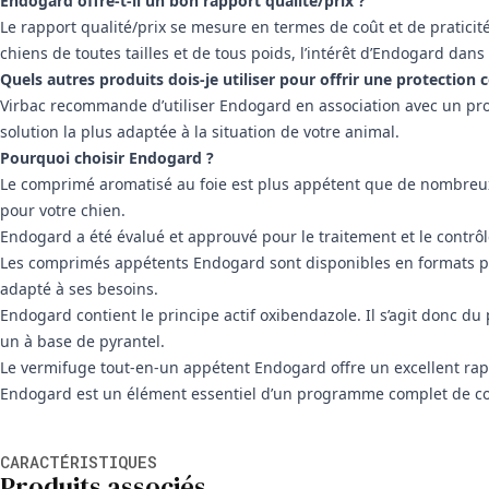
Endogard offre-t-il un bon rapport qualité/prix ?
Le rapport qualité/prix se mesure en termes de coût et de praticit
chiens de toutes tailles et de tous poids, l’intérêt d’Endogard dans
Quels autres produits dois-je utiliser pour offrir une protection 
Virbac recommande d’utiliser Endogard en association avec un progr
solution la plus adaptée à la situation de votre animal.
Pourquoi choisir Endogard ?
Le comprimé aromatisé au foie est plus appétent que de nombreux 
pour votre chien.
Endogard a été évalué et approuvé pour le traitement et le contrôle
Les comprimés appétents Endogard sont disponibles en formats prati
adapté à ses besoins.
Endogard contient le principe actif oxibendazole. Il s’agit donc du
un à base de pyrantel.
Le vermifuge tout-en-un appétent Endogard offre un excellent rapp
Endogard est un élément essentiel d’un programme complet de con
Informations supplémentaires
CARACTÉRISTIQUES
Produits associés