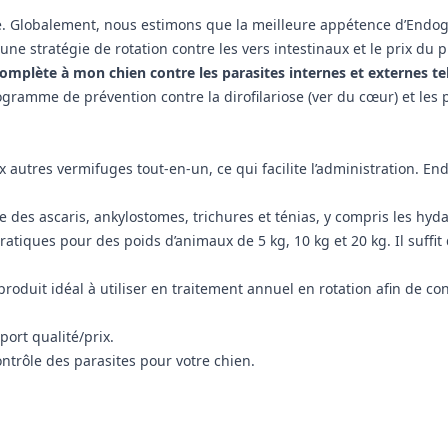
é. Globalement, nous estimons que la meilleure appétence d’Endogar
 une stratégie de rotation contre les vers intestinaux et le prix du 
complète à mon chien contre les parasites internes et externes tel
amme de prévention contre la dirofilariose (ver du cœur) et les pu
autres vermifuges tout-en-un, ce qui facilite l’administration. E
 des ascaris, ankylostomes, trichures et ténias, y compris les hyda
ques pour des poids d’animaux de 5 kg, 10 kg et 20 kg. Il suffit d
 produit idéal à utiliser en traitement annuel en rotation afin de c
ort qualité/prix.
trôle des parasites pour votre chien.