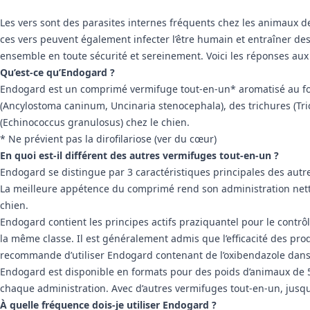
Les vers sont des parasites internes fréquents chez les animaux d
ces vers peuvent également infecter l’être humain et entraîner des
ensemble en toute sécurité et sereinement. Voici les réponses au
Qu’est-ce qu’Endogard ?
Endogard est un comprimé vermifuge tout-en-un* aromatisé au foie,
(Ancylostoma caninum, Uncinaria stenocephala), des trichures (Tric
(Echinococcus granulosus) chez le chien.
* Ne prévient pas la dirofilariose (ver du cœur)
En quoi est-il différent des autres vermifuges tout-en-un ?
Endogard se distingue par 3 caractéristiques principales des autr
La meilleure appétence du comprimé rend son administration nett
chien.
Endogard contient les principes actifs praziquantel pour le contrôle
la même classe. Il est généralement admis que l’efficacité des pro
recommande d’utiliser Endogard contenant de l’oxibendazole dans
Endogard est disponible en formats pour des poids d’animaux de 5,
chaque administration. Avec d’autres vermifuges tout-en-un, jusq
À quelle fréquence dois-je utiliser Endogard ?