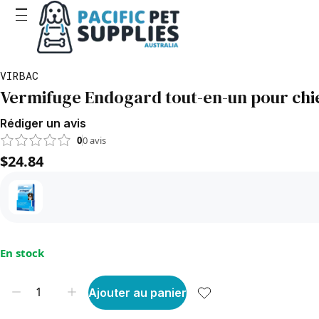
VIRBAC
Vermifuge Endogard tout-en-un pour chie
Rédiger un avis
0
0
avis
$24.84
En stock
Ajouter au panier