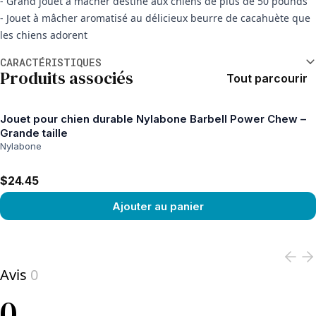
- Grand jouet à mâcher destiné aux chiens de plus de 50 pounds
- Jouet à mâcher aromatisé au délicieux beurre de cacahuète que
les chiens adorent
Informations supplémentaires
CARACTÉRISTIQUES
Produits associés
Tout parcourir
Jouet pour chien durable Nylabone Barbell Power Chew –
Grande taille
Nylabone
$24.45
Ajouter au panier
View product
Avis
0
0