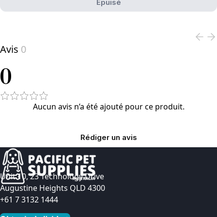
Épuisé
View product
Avis
0
0
Aucun avis n’a été ajouté pour ce produit.
Rédiger un avis
Unit 10, 23 Technology Drive
Augustine Heights QLD 4300
+61 7 3132 1444