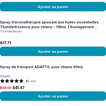
Ajouter au panier
Voir le produit
Spray d’aromathérapie apaisant aux huiles essentielles
ThunderEssence pour chiens - 118mL | Soulagement
naturel du stress
ThunderWorks
$17.71
Ajouter au panier
Voir le produit
Spray de transport ADAPTIL pour chiens 60mL
Adaptil
5
8
avis
Original price $48.56, now $41.47
$41.47
$48.56
Ajouter au panier
Voir le produit