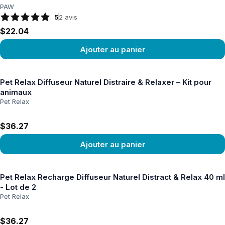
PAW
5
2
avis
$22.04
Ajouter au panier
Voir le produit
Pet Relax Diffuseur Naturel Distraire & Relaxer – Kit pour
animaux
Pet Relax
$36.27
Ajouter au panier
Voir le produit
Pet Relax Recharge Diffuseur Naturel Distract & Relax 40 ml
- Lot de 2
Pet Relax
$36.27