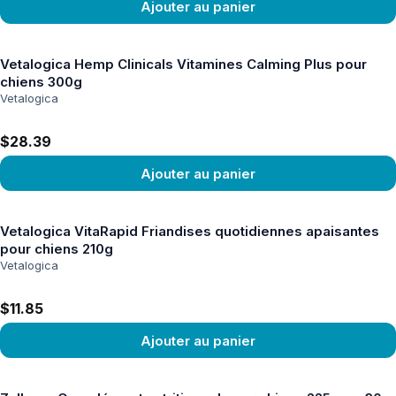
Ajouter au panier
Voir le produit
Vetalogica Hemp Clinicals Vitamines Calming Plus pour
chiens 300g
Vetalogica
$28.39
Ajouter au panier
Voir le produit
Vetalogica VitaRapid Friandises quotidiennes apaisantes
pour chiens 210g
Vetalogica
$11.85
Ajouter au panier
Voir le produit