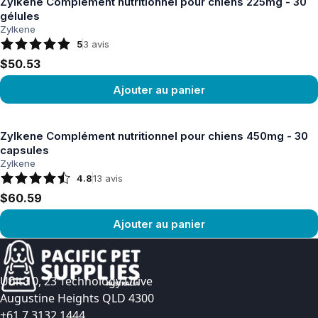
Zylkene Complément nutritionnel pour chiens 225mg - 30
gélules
Zylkene
5
3
avis
$50.53
Ajouter au panier
Voir le produit
Zylkene Complément nutritionnel pour chiens 450mg - 30
capsules
Zylkene
4.8
13
avis
$60.59
Ajouter au panier
Voir le produit
Unit 10, 23 Technology Drive
Augustine Heights QLD 4300
+61 7 3132 1444