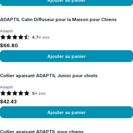
Ajouter au panier
Voir le produit
ADAPTIL Calm Diffuseur pour la Maison pour Chiens
Adaptil
4.7
9
avis
$66.80
Ajouter au panier
Voir le produit
Collier apaisant ADAPTIL Junior pour chiots
Adaptil
5
4
avis
$42.43
Ajouter au panier
Voir le produit
Collier apaisant ADAPTIL pour chiens