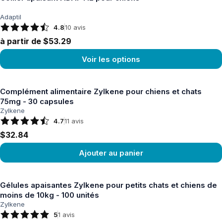
Adaptil
4.8
10
avis
à partir de $53.29
Voir les options
Voir le produit
Complément alimentaire Zylkene pour chiens et chats
75mg - 30 capsules
Zylkene
4.7
11
avis
$32.84
Ajouter au panier
Voir le produit
Gélules apaisantes Zylkene pour petits chats et chiens de
moins de 10kg - 100 unités
Zylkene
5
1
avis