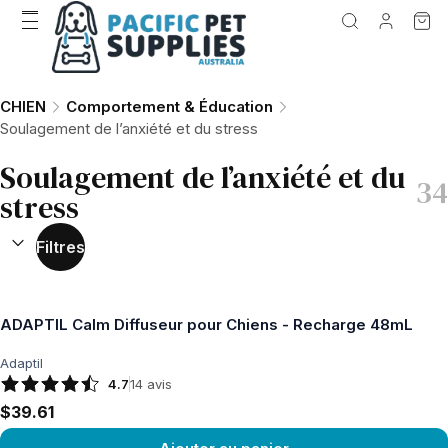
CHIEN
Comportement & Éducation
Soulagement de l’anxiété et du stress
Soulagement de l’anxiété et du
34
stress
TRIER PAR :
(
facultatif
)
Filtres
ADAPTIL Calm Diffuseur pour Chiens - Recharge 48mL
Adaptil
4.7
14
avis
$39.61