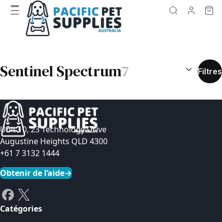
RÉSULTATS D
Sentinel Spectrum
7
Filtres
Unit 10, 23 Technology Drive
Augustine Heights QLD 4300
+61 7 3132 1444
Obtenir de l’aide
→
Catégories