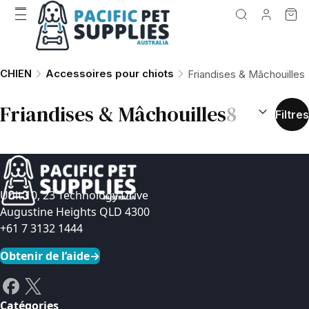
CHIEN
Accessoires pour chiots
Friandises & Mâchouilles
TRIER PAR 
Friandises & Mâchouilles
8
Filtres
Unit 10, 23 Technology Drive
Augustine Heights QLD 4300
+61 7 3132 1444
Obtenir de l’aide
→
Catégories