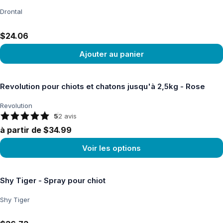
Drontal
$24.06
Ajouter au panier
Voir le produit
Revolution pour chiots et chatons jusqu'à 2,5kg - Rose
Revolution
5
2
avis
à partir de $34.99
Voir les options
Voir le produit
Shy Tiger - Spray pour chiot
Shy Tiger