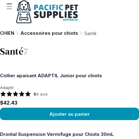
CHIEN
Accessoires pour chiots
Santé
Santé
7
Collier apaisant ADAPTIL Junior pour chiots
Adaptil
5
4
avis
$42.43
Ajouter au panier
Voir le produit
Drontal Suspension Vermifuge pour Chiots 30mL