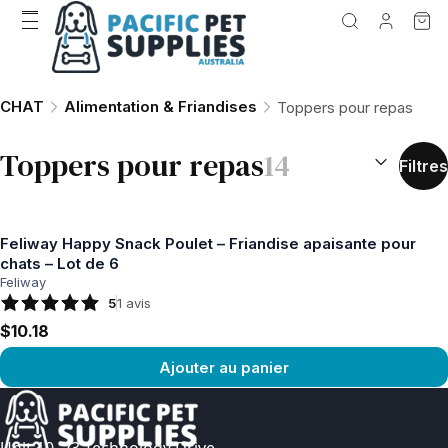
CHAT
Alimentation & Friandises
Toppers pour repas
TRIER PAR 
Toppers pour repas
14
Filtres
Feliway Happy Snack Poulet – Friandise apaisante pour
chats – Lot de 6
Feliway
5
1
avis
$10.18
Ajouter au panier
Voir le produit