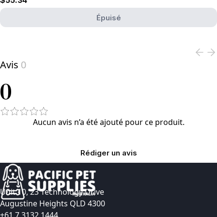
$55.34
Épuisé
View product
Avis
0
0
Aucun avis n’a été ajouté pour ce produit.
Rédiger un avis
Unit 10, 23 Technology Drive
Augustine Heights QLD 4300
+61 7 3132 1444