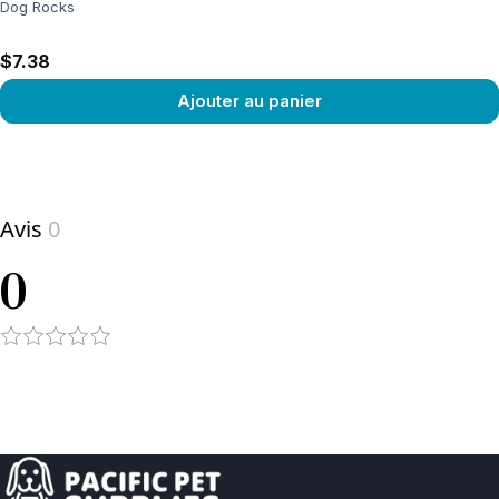
Dog Rocks
$7.38
Ajouter au panier
View product
Avis
0
0