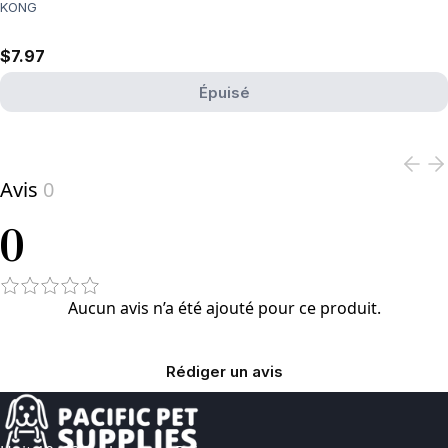
KONG
$7.97
Épuisé
View product
Avis
0
0
Aucun avis n’a été ajouté pour ce produit.
Rédiger un avis