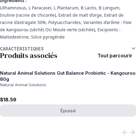
Ingrédients :
LRhamnosus, L Paracasei, L Plantarum, B Lactis, B Longum,
Inuline (racine de chicorée), Extrait de malt d’orge, Extrait de
racine d’astragale 50%, Polysaccharides, Variantes d’arôme : Foie
de kangourou (séché) OU Moule verte (séchée), Excipients :
Maltodextrine, Silice pyrogénée
Informations supplémentaires
CARACTÉRISTIQUES
Produits associés
Tout parcourir
Natural Animal Solutions Gut Balance Probiotic - Kangourou
80g
Natural Animal Solutions
$18.59
Épuisé
View product