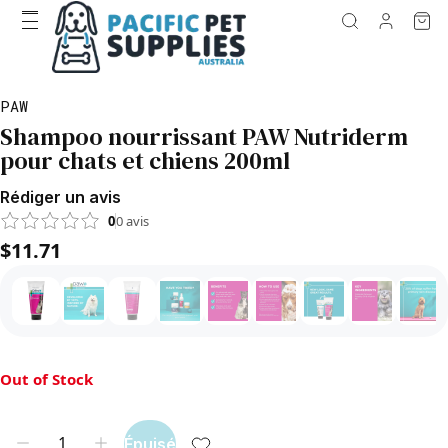
PAW
Shampoo nourrissant PAW Nutriderm
pour chats et chiens 200ml
Rédiger un avis
0
0
avis
$11.71
Out of Stock
Épuisé