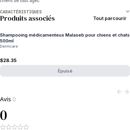
chiens de tous âges.
Informations supplémentaires
CARACTÉRISTIQUES
Produits associés
Tout parcourir
Shampooing médicamenteux Malaseb pour chiens et chats
500ml
Dermcare
$28.35
Épuisé
View product
Avis
0
0