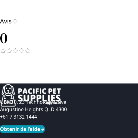
View product
Avis
0
0
Unit 10, 23 Technology Drive
Augustine Heights QLD 4300
+61 7 3132 1444
Obtenir de l’aide
→