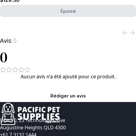
$129.50
Épuisé
View product
Avis
0
0
Aucun avis n’a été ajouté pour ce produit.
Rédiger un avis
Unit 10, 23 Technology Drive
Augustine Heights QLD 4300
+61 7 3132 1444