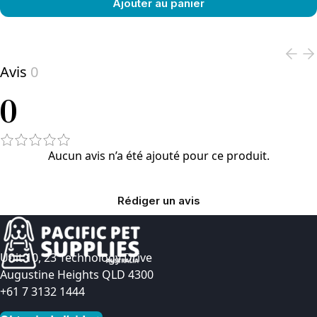
Ajouter au panier
View product
Avis
0
0
Aucun avis n’a été ajouté pour ce produit.
Rédiger un avis
Unit 10, 23 Technology Drive
Augustine Heights QLD 4300
+61 7 3132 1444